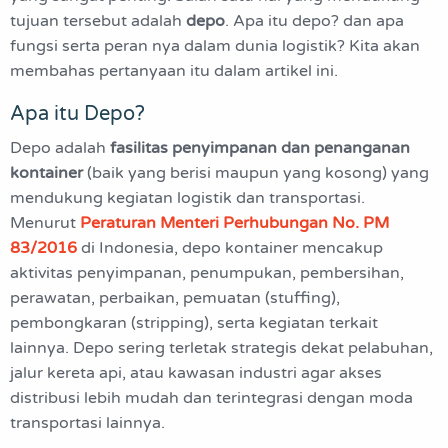
tujuan tersebut adalah
depo
. Apa itu depo? dan apa
fungsi serta peran nya dalam dunia logistik? Kita akan
membahas pertanyaan itu dalam artikel ini.
Apa itu Depo?
Depo adalah
fasilitas penyimpanan dan penanganan
kontainer
(baik yang berisi maupun yang kosong) yang
mendukung kegiatan logistik dan transportasi.
Menurut
Peraturan Menteri Perhubungan No. PM
83/2016
di Indonesia, depo kontainer mencakup
aktivitas penyimpanan, penumpukan, pembersihan,
perawatan, perbaikan, pemuatan (stuffing),
pembongkaran (stripping), serta kegiatan terkait
lainnya. Depo sering terletak strategis dekat pelabuhan,
jalur kereta api, atau kawasan industri agar akses
distribusi lebih mudah dan terintegrasi dengan moda
transportasi lainnya.