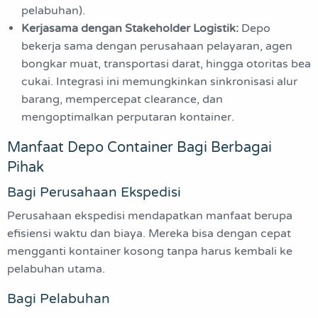
pelabuhan).
Kerjasama dengan Stakeholder Logistik:
Depo
bekerja sama dengan perusahaan pelayaran, agen
bongkar muat, transportasi darat, hingga otoritas bea
cukai. Integrasi ini memungkinkan sinkronisasi alur
barang, mempercepat clearance, dan
mengoptimalkan perputaran kontainer.
Manfaat Depo Container Bagi Berbagai
Pihak
Bagi Perusahaan Ekspedisi
Perusahaan ekspedisi mendapatkan manfaat berupa
efisiensi waktu dan biaya. Mereka bisa dengan cepat
mengganti kontainer kosong tanpa harus kembali ke
pelabuhan utama.
Bagi Pelabuhan