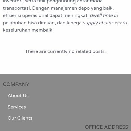
inventori, serta titik penghubung antar moda
transportasi. Dengan manajemen depo yang baik,
efisiensi operasional dapat meningkat,
dwell time
di
pelabuhan bisa ditekan, dan kinerja
supply chain
secara
keseluruhan membaik.
There are currently no related posts.
COMPANY
About Us
Services
Our Clients
OFFICE ADDRESS